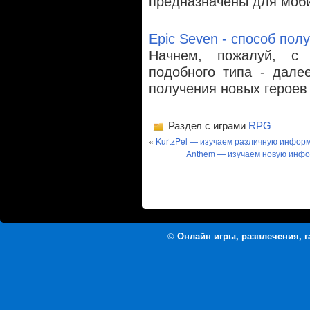
предназначены для моб
Epic Seven - способ пол
Начнем, пожалуй, с 
подобного типа - дале
получения новых герое
Раздел с играми
RPG
«
KurtzPel — изучаем различную инфор
Anthem — изучаем новую инфо
©
Онлайн игры, развлечения, 