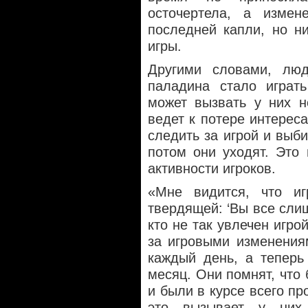
осточертела, а изме
последней капли, но н
игры.
Другими словами, люд
паладина стало играть
может вызвать у них н
ведет к потере интерес
следить за игрой и выби
потом они уходят. Это
активности игроков.
«Мне видится, что иг
твердящей: ‘Вы все слиш
кто не так увлечен игро
за игровыми изменениям
каждый день, а теперь
месяц. Они помнят, что
и были в курсе всего пр
это вызывает у них