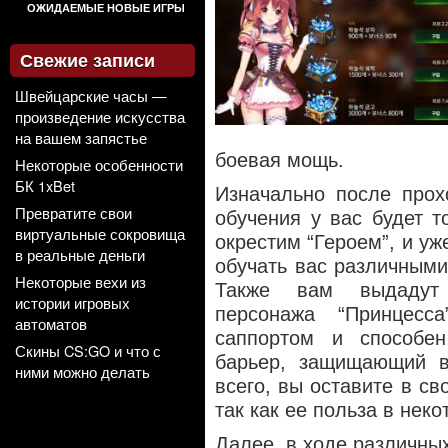
ОЖИДАЕМЫЕ НОВЫЕ ИГРЫ
Свежие записи
Швейцарские часы —
произведение искусства
на вашем запястье
боевая мощь.
Некоторые особенности
БК 1xBet
Изначально после прох
Превратите свои
обучения у вас будет
т
виртуальные сокровища
окрестим “Героем”, и уж
в реальные деньги
обучать вас различными
Некоторые вехи из
Также вам выдадут 
истории игровых
персонажа “Принцесс
автоматов
саппортом и способе
Скины CS:GO и что с
барьер, защищающий в
ними можно делать
всего, вы оставите в св
так как ее польза в нек
Далее, в ходе различны