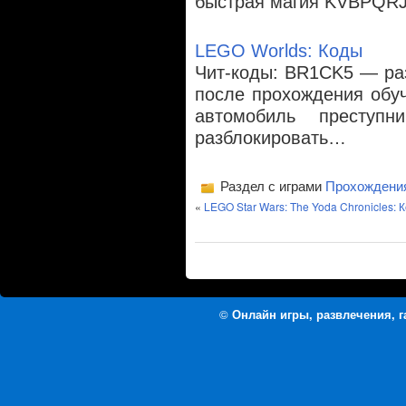
быстрая магия KVBPQR
LEGO Worlds: Коды
Чит-коды: BR1CK5 — раз
после прохождения обу
автомобиль преступ
разблокировать…
Раздел с играми
Прохождени
«
LEGO Star Wars: The Yoda Chronicles: 
©
Онлайн игры, развлечения, 