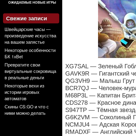
ОЖИДАЕМЫЕ НОВЫЕ ИГРЫ
Свежие записи
Швейцарские часы —
произведение искусства
на вашем запястье
Некоторые особенности
БК 1xBet
Превратите свои
XG7SAL — Зеленый Гоб
виртуальные сокровища
GAVK9R — Гигантский че
в реальные деньги
QG3VH9 — Малыш Грут 
Некоторые вехи из
BCR7QJ — Человек-мур
истории игровых
M68P3L — Капитан Брит
автоматов
CDS278 — Красное дин
Скины CS:GO и что с
S947TP — Тёмная звезд
ними можно делать
G6K2VM — Соколиный Г
NCMJU4 — Адская Коро
RMADXF — Английский Ч