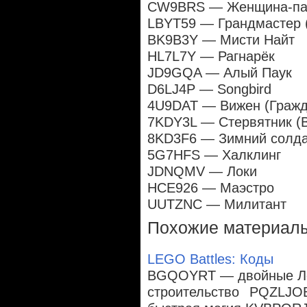
CW9BRS —
Женщина-па
LBYT59 — Грандмастер (
BK9B3Y — Мисти Найт
HL7L7Y — Рагнарёк
JD9GQA — Алый Паук
D6LJ4P — Songbird
4U9DAT — Вижен (Гражд
7KDY3L — Стервятник (
8KD3F6 — Зимний солд
5G7HFS — Халклинг
JDNQMV — Локи
HCE926 — Маэстро
UUTZNC — Милитант
Похожие материал
LEGO Battles: Коды
BGQOYRT — двойные Ле
строительство PQZL