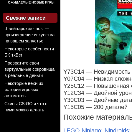
ОЖИДАЕМЫЕ НОВЫЕ ИГРЫ
Свежие записи
Швейцарские часы —
произведение искусства
на вашем запястье
Некоторые особенности
БК 1xBet
Превратите свои
виртуальные сокровища
Y73C14 — Невидимость
в реальные деньги
Y07C04 — Низкая сложн
Некоторые вехи из
Y25C12 — Повышенная 
истории игровых
Y12C34 — Двойной урон
автоматов
Y30C03 — Двойные дет
Скины CS:GO и что с
Y15C05 — 200
деталей
ними можно делать
Похожие материал
LEGO Ninjago: Nindroids