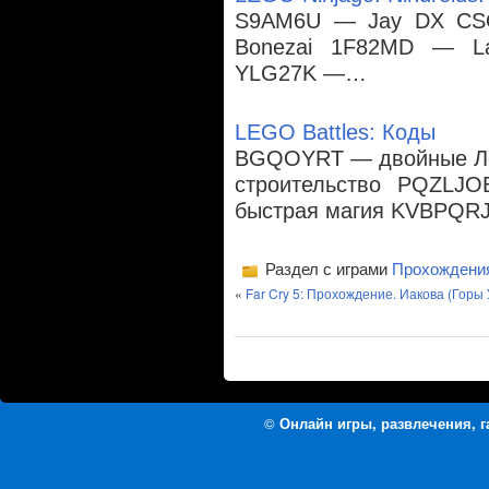
S9AM6U — Jay DX CS
Bonezai 1F82MD — L
YLG27K —…
LEGO Battles: Коды
BGQOYRT — двойные Ле
строительство PQZL
быстрая магия KVBPQR
Раздел с играми
Прохождени
«
Far Cry 5: Прохождение. Иакова (Горы
©
Онлайн игры, развлечения, 