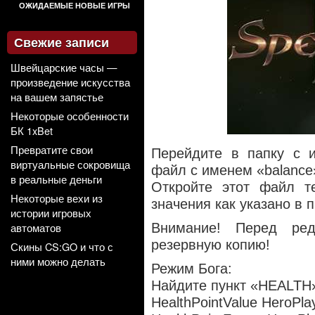
ОЖИДАЕМЫЕ НОВЫЕ ИГРЫ
Свежие записи
Швейцарские часы —
произведение искусства
на вашем запястье
Некоторые особенности
БК 1xBet
Превратите свои
Перейдите в папку с иг
виртуальные сокровища
файл с именем «balance
в реальные деньги
Откройте этот файл т
Некоторые вехи из
зна
чения как указано в 
истории игровых
автоматов
Внимание! Перед ред
резервную копию!
Скины CS:GO и что с
ними можно делать
Режим Бога:
Найдите пункт «HEALTH»
HealthPointValue HeroPla