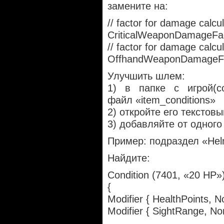
замените на:
// factor for damage calcula
CriticalWeaponDamageFac
// factor for damage calc
OffhandWeaponDamageFa
Улучшить шлем:
1) в папке с игрой(con
файл «item_conditions»
2) откройте его текстов
3) добавляйте от одного 
Пример: подраздел «Hel
Найдите:
Condition (7401, «20 HP»
{
Modifier { HealthPoints, N
Modifier { SightRange, Non