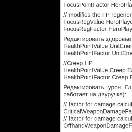
FocusPointFactor HeroPla
// modifies the FP regener
FocusRegValue HeroPlay
FocusRegFactor HeroPlay
Редактировать здоровье
HealthPointValue UnitEn
HealthPointFactor UnitEn
//Creep HP
HealthPointValue Creep E
HealthPointFactor Creep 
Редактировать урон Гл
работает на двуручке):
// factor for damage calcula
CriticalWeaponDamageFac
// factor for damage calc
OffhandWeaponDamageFa