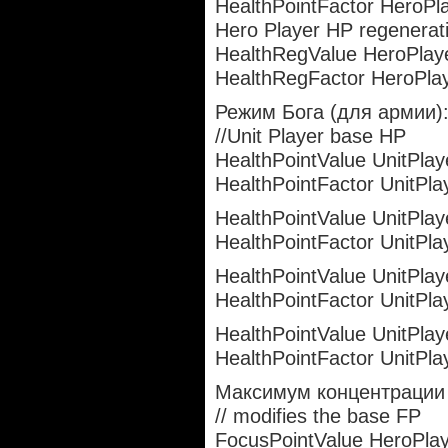
HealthPointFactor HeroPl
Hero Player HP regenerat
HealthRegValue HeroPlay
HealthRegFactor HeroPla
Режим Бога (для армии)
//Unit Player base HP
HealthPointValue UnitPla
HealthPointFactor UnitPl
HealthPointValue UnitPla
HealthPointFactor UnitPl
HealthPointValue UnitPla
HealthPointFactor UnitPla
HealthPointValue UnitPlay
HealthPointFactor UnitPla
Максимум концентрации 
// modifies the base FP
FocusPointValue HeroPla