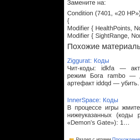
Замените на:
Condition (7401, «20 HP»
{
Modifier { HealthPoints, N
Modifier { SightRange, No
Похожие материал
Ziggurat: Коды
Чит-коды: idkfa — ак
режим Бога rambo — д
артефакт iddqd — убит
InnerSpace: Коды
В процессе игры жмите
нижеуказанных (коды 
«Demon's Gate»): 1…
Раздел с играми
Прохождени