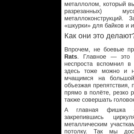
металлолом, который вы
разрезанных) м
металлоконструкций.
«шкурки» для байков и и
Как они это делают
Впрочем, не боевые п
Rats
. Главное — это 
неспроста вспомнил 
здесь тоже можно и н
мчащимся на большой
объезжая препятствия, 
прямо в полёте, резко р
также совершать голово
А главная фишка —
закрепившись цирк
металлическим участка
потолку. Так мы дос