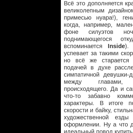
Всё это дополняется кр
великолепным дизайно
примесью нуара!), ге
когда, например, мале
фоне силуэтов ноч
поднимающегося отк
вспоминается
Inside
).
успевает за такими скор
но всё же старается 
подачей в духе рассл
симпатичной девушки-д
между главами, 
происходящего. Да и с
что-то забавно комм
характеры. В итоге п
скорости и байку, стиль
художественной езд
оформлении. Ну а что 
идеальный повод купить