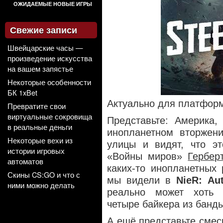
ОЖИДАЕМЫЕ НОВЫЕ ИГРЫ
Свежие записи
Швейцарские часы —
произведение искусства
на вашем запястье
Некоторые особенности
БК 1xBet
Актуально для платфор
Превратите свои
виртуальные сокровища
Представьте: Америка,
в реальные деньги
инопланетном вторжени
Некоторые вехи из
улицы и видят, что эт
истории игровых
«Войны миров»
Гербер
автоматов
каких-то инопланетны
Скины CS:GO и что с
мы видели в
NieR: Au
ними можно делать
реально может хоть к
четыре байкера из банд
А ещё представьте смес