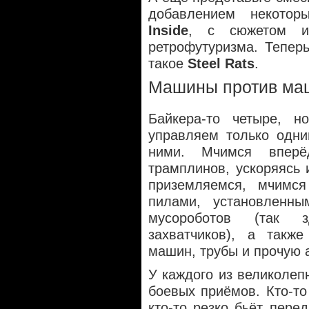
добавлением некотор
Inside
, с сюжетом и
ретрофутуризма. Тепер
такое
Steel Rats
.
Машины против ма
Байкера-то четыре, 
управляем только одни
ними. Мчимся вперёд
трамплинов, ускоряясь 
приземляемся, мчимся
пилами, установленн
мусороботов (так з
захватчиков), а такж
машин, трубы и прочую 
У каждого из великолеп
боевых приёмов. Кто-то
кто-то резко бьёт пере