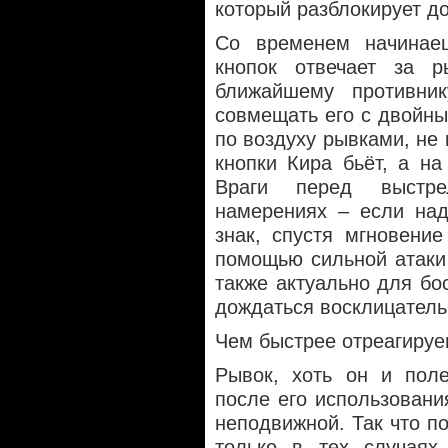
который разблокирует д
Со временем начинае
кнопок отвечает за р
ближайшему противни
совмещать его с двойны
по воздуху рывками, не 
кнопки Кира бьёт, а на
Враги перед выстр
намерениях – если над
знак, спустя мгновени
помощью сильной атаки
также актуально для бо
дождаться восклицатель
Чем быстрее отреагируе
Рывок, хоть он и поле
после его использовани
неподвижной. Так что п
только в тех случаях,