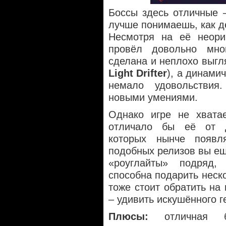
Боссы здесь отличные 
лучше понимаешь, как де
Несмотря на её неори
провёл довольно мно
сделана и неплохо выгл
Light Drifter
), а динами
немало удовольствия
новыми умениями.
Однако игре не хватае
отличало бы её от д
которых нынче появл
подобных релизов вы ещ
«роуглайты» подря
способна подарить неск
тоже стоит обратить на
– удивить искушённого г
Плюсы:
отличная бо