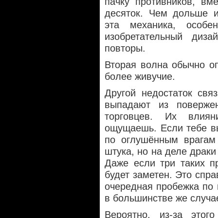
пачку противников, вм
десяток. Чем дольше и
эта механика, особ
изобретательный диз
повторы.
Вторая волна обычно о
более живучие.
Другой недостаток свя
выпадают из поверже
торговцев. Их влия
ощущаешь. Если тебе в
по оглушённым врагам
штука, но на деле драки
Даже если три таких п
будет заметен. Это спр
очередная пробежка по 
в большинстве же случа
Вероятно, из-за это