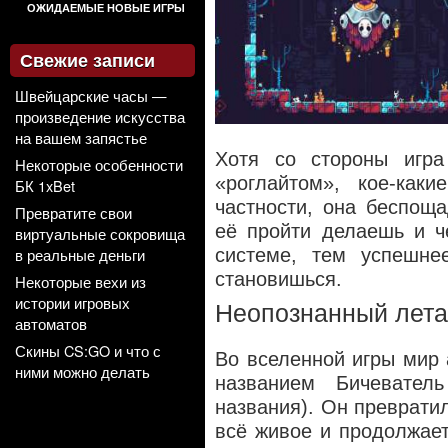
ОЖИДАЕМЫЕ НОВЫЕ ИГРЫ
Свежие записи
Швейцарские часы —
произведение искусства
на вашем запястье
Хотя со стороны игра
Некоторые особенности
«роглайтом», кое-как
БК 1xBet
частности, она беспощ
Превратите свои
её пройти делаешь и ч
виртуальные сокровища
в реальные деньги
системе, тем успешне
становишься.
Некоторые вехи из
истории игровых
Неопознанный лет
автоматов
Скины CS:GO и что с
Во вселенной игры мир 
ними можно делать
названием Бичеватель
названия). Он превратил
всё живое и продолжает