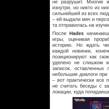
не разрушит. Многие ж
изнутри, но никто из ни
сильнейшей из всех люд
– ей выдали меч и персо
та отправилась на изуче
После
Hades
начинаешь
игры, оценивая прора
историю. Но ждать чег
каждой новинки, коне
позиционируют как сюж
уделено не слишком м
записок, оставленных 
небольшие диалоги при
– вот практически все 
не считать беседы с з
локации, куда попадаеш