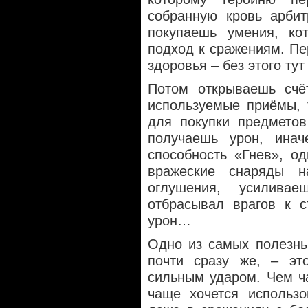
собранную кровь арбит
покупаешь умения, ко
подход к сражениям. П
здоровья – без этого ту
Потом открываешь счё
используемые приёмы, 
для покупки предметов
получаешь урон, инач
способность «Гнев», о
вражеские снаряды н
оглушения, усилива
отбрасывал врагов к с
урон…
Одно из самых полезны
почти сразу же, – эт
сильным ударом. Чем ч
чаще хочется использо