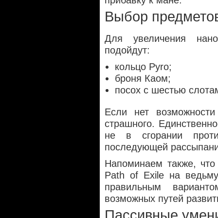
прибавку к мане.
Выбор предмето
Для увеличения нан
подойдут:
кольцо Pyro;
броня Каом;
посох с шестью слота
Если нет возможности 
страшного. Единственно
не в сгорании прот
последующей рассыпании
Напоминаем также, что
Path of Exile на ведь
правильным вариант
возможных путей развит
Пассивные умени