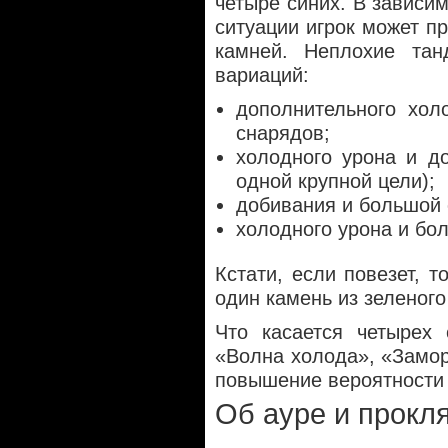
четыре синих. В зависи
ситуации игрок может п
камней. Неплохие та
вариаций:
дополнительного хол
снарядов;
холодного урона и д
одной крупной цели);
добивания и большой 
холодного урона и бо
Кстати, если повезет, т
один камень из зеленого
Что касается четырех 
«Волна холода», «Замо
повышение вероятности 
Об ауре и прокл