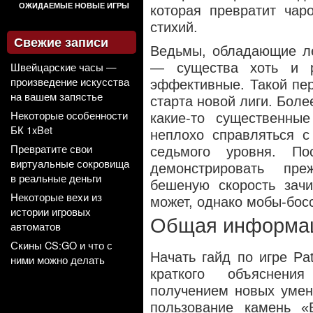
ОЖИДАЕМЫЕ НОВЫЕ ИГРЫ
которая превратит чар
стихий.
Свежие записи
Ведьмы, обладающие ле
Швейцарские часы —
—
существа хоть и 
произведение искусства
эффективные. Такой пе
на вашем запястье
старта новой лиги. Боле
Некоторые особенности
какие-то существенны
БК 1xBet
неплохо справляться с
Превратите свои
седьмого уровня. П
виртуальные сокровища
демонстрировать пре
в реальные деньги
бешеную скорость зачи
Некоторые вехи из
может, однако мобы-бос
истории игровых
Общая информац
автоматов
Скины CS:GO и что с
Начать гайд по игре Pat
ними можно делать
краткого объяснени
получением новых умен
пользование камень «