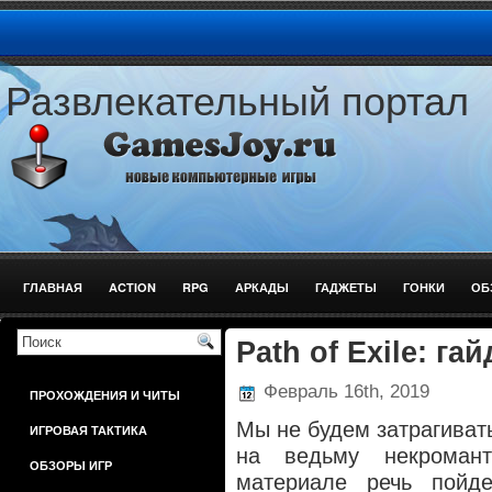
Развлекательный портал
ГЛАВНАЯ
ACTION
RPG
АРКАДЫ
ГАДЖЕТЫ
ГОНКИ
ОБ
ШУТЕРЫ
Path of Exile: га
Февраль 16th, 2019
ПРОХОЖДЕНИЯ И ЧИТЫ
Мы не будем затрагивать
ИГРОВАЯ ТАКТИКА
на ведьму некроман
ОБЗОРЫ ИГР
материале речь пойде