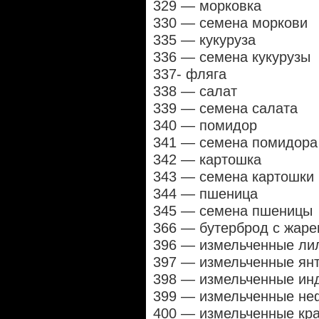
329 — морковка
330 — семена моркови
335 — кукуруза
336 — семена кукурузы
337- фляга
338 — салат
339 — семена салата
340 — помидор
341 — семена помидора
342 — картошка
343 — семена картошки
344 — пшеница
345 — семена пшеницы
366 — бутерброд с жар
396 — измельченные ли
397 — измельченные ян
398 — измельченные инд
399 — измельченные не
400 — измельченные кр