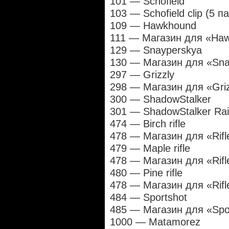
101 — Schofield
103 — Schofield clip (5 п
109 — Hawkhound
111 — Магазин для «Haw
129 — Snayperskya
130 — Магазин для «Sna
297 — Grizzly
298 — Магазин для «Griz
300 — ShadowStalker
301 — ShadowStalker Rail
474 — Birch rifle
478 — Магазин для «Rifl
479 — Maple rifle
478 — Магазин для «Rifl
480 — Pine rifle
478 — Магазин для «Rifl
484 — Sportshot
485 — Магазин для «Spor
1000 — Matamorez