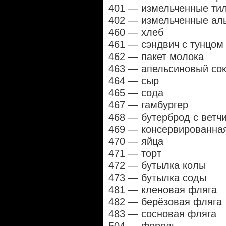
401 — измельченные ти
402 — измельченные ал
460 — хлеб
461 — сэндвич с тунцом
462 — пакет молока
463 — апельсиновый со
464 — сыр
465 — сода
467 — гамбургер
468 — бутерброд с ветч
469 — консервированная
470 — яйца
471 — торт
472 — бутылка колы
473 — бутылка соды
481 — кленовая фляга
482 — берёзовая фляга
483 — сосновая фляга