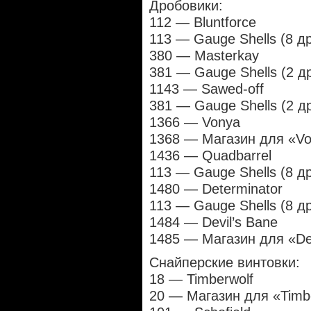
Дробовики:
112 — Bluntforce
113 — Gauge Shells (8 д
380 — Masterkay
381 — Gauge Shells (2 д
1143 — Sawed-off
381 — Gauge Shells (2 д
1366 — Vonya
1368 — Магазин для «Vo
1436 — Quadbarrel
113 — Gauge Shells (8 д
1480 — Determinator
113 — Gauge Shells (8 д
1484 — Devil’s Bane
1485 — Магазин для «Dev
Снайперские винтовки:
18 — Timberwolf
20 — Магазин для «Timbe