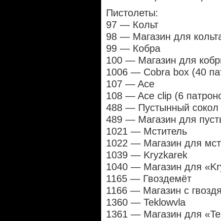
Пистолеты:
97 — Кольт
98 — Магазин для кольта
99 — Кобра
100 — Магазин для кобр
1006 — Cobra box (40 па
107 — Ace
108 — Ace clip (6 патрон
488 — Пустынный сокол
489 — Магазин для пуст
1021 — Мститель
1022 — Магазин для мст
1039 — Kryzkarek
1040 — Магазин для «Kry
1165 — Гвоздемёт
1166 — Магазин с гвоздя
1360 — Teklowvla
1361 — Магазин для «Tek