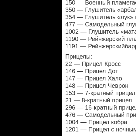
150 — Военный пламега
350 — Глушитель «арбал
354 — Глушитель «лук» 
477 — Самодельный глу
1002 — Глушитель «мата
1190 — Рейнжерский пл
1191 — Рейнжерскийбар
Прицелы:
22 — Прицел Кросс
146 — Прицел Дот
147 — Прицел Хало
148 — Прицел Чеврон
153 — 7-кратный прицел
21 — 8-кратный прицел
296 — 16-кратный прице
476 — Самодельный пр
1004 — Прицел кобра
1201 — Прицел с ночны