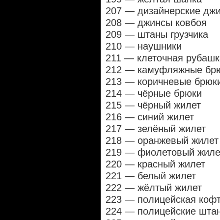
207 — дизайнерские дж
208 — джинсы ковбоя
209 — штаны грузчика
210 — наушники
211 — клеточная рубашк
212 — камуфляжные бр
213 — коричневые брюк
214 — чёрные брюки
215 — чёрный жилет
216 — синий жилет
217 — зелёный жилет
218 — оранжевый жилет
219 — фиолетовый жиле
220 — красный жилет
221 — белый жилет
222 — жёлтый жилет
223 — полицейская коф
224 — полицейские шта