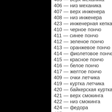
406 — низ механика
407 — верх инженера
408 — низ инженера
423 — инженерная кепк
410 — черное пончо
411 — синее пончо
412 — зеленое пончо
413 — оранжевое пончо
414 — фиолетовое понч
415 — красное пончо
416 — белое пончо
417 — желтое пончо
409 — очки летчика
419 — куртка летчика
420 — байкерская куртк
421 — верх смокинга
422 — низ смокинга
424 — федора