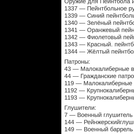
Оружие для Пейнтбола и
1337 — Пейнтбольное р
1339 — Синий пейнтбол
1340 — Зелёный пейнтб
1341 — Оранжевый пейн
1342 — Фиолетовый пей
1343 — Красный. пейнтб
1344 — Жёлтый пейнтбо
Патроны:
43 — Малокалиберные в
44 — Гражданские патро
119 — Малокалиберные р
1192 — Крупнокалиберны
1193 — Крупнокалиберны
Глушители:
7 — Военный глушитель
144 — Рейнжерскийглуш
149 — Военный баррель