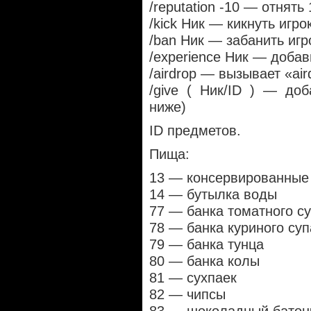
/reputation -10 — отнять
/kick Ник — кикнуть игро
/ban Ник — забанить игр
/experience Ник — добав
/airdrop — вызывает «air
/give ( Ник/ID ) — до
ниже)
ID предметов.
Пища:
13 — консервированные
14 — бутылка воды
77 — банка томатного с
78 — банка куриного суп
79 — банка тунца
80 — банка колы
81 — сухпаек
82 — чипсы