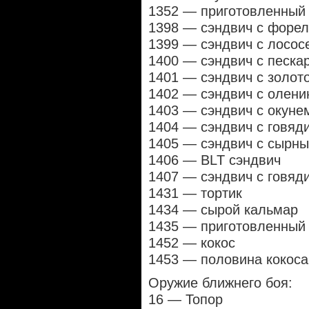
1352 — приготовленный 
1398 — сэндвич с форе
1399 — сэндвич с лосос
1400 — сэндвич с песка
1401 — сэндвич с золот
1402 — сэндвич с олени
1403 — сэндвич с окуне
1404 — сэндвич с говяд
1405 — сэндвич с сырны
1406 — BLT сэндвич
1407 — сэндвич с говяд
1431 — тортик
1434 — сырой кальмар
1435 — приготовленный
1452 — кокос
1453 — половина кокоса
Оружие ближнего боя:
16 — Топор