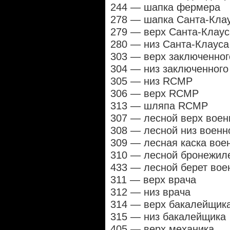
244 — шапка фермера
278 — шапка Санта-Кла
279 — верх Санта-Клаус
280 — низ Санта-Клауса
303 — верх заключенног
304 — низ заключенного
305 — низ RCMP
306 — верх RCMP
313 — шляпа RCMP
307 — лесной верх воен
308 — лесной низ военн
309 — лесная каска вое
310 — лесной бронежиле
433 — лесной берет вое
311 — верх врача
312 — низ врача
314 — верх бакалейщик
315 — низ бакалейщика
405 — верх механика