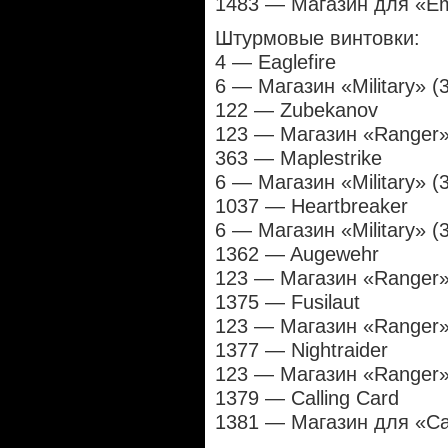
1483 — Магазин для «Em
Штурмовые винтовки:
4 — Eaglefire
6 — Магазин «Military» (
122 — Zubekanov
123 — Магазин «Ranger»
363 — Maplestrike
6 — Магазин «Military» (
1037 — Heartbreaker
6 — Магазин «Military» (
1362 — Augewehr
123 — Магазин «Ranger»
1375 — Fusilaut
123 — Магазин «Ranger»
1377 — Nightraider
123 — Магазин «Ranger»
1379 — Calling Card
1381 — Магазин для «Cal