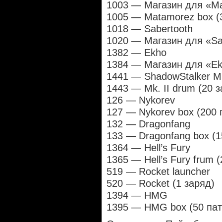
1003 — Магазин для «Ma
1005 — Matamorez box (
1018 — Sabertooth
1020 — Магазин для «Sab
1382 — Ekho
1384 — Магазин для «Ek
1441 — ShadowStalker Mk
1443 — Mk. II drum (20 
126 — Nykorev
127 — Nykorev box (200 
132 — Dragonfang
133 — Dragonfang box (1
1364 — Hell’s Fury
1365 — Hell’s Fury frum 
519 — Rocket launcher
520 — Rocket (1 заряд)
1394 — HMG
1395 — HMG box (50 пат