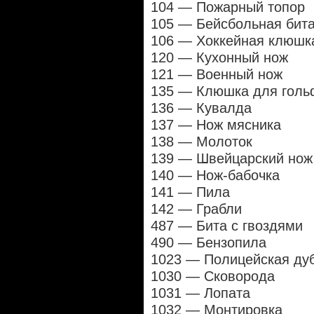
104 — Пожарный топор
105 — Бейсбольная бит
106 — Хоккейная клюшк
120 — Кухонный нож
121 — Военный нож
135 — Клюшка для голь
136 — Кувалда
137 — Нож мясника
138 — Молоток
139 — Швейцарский нож
140 — Нож-бабочка
141 — Пила
142 — Грабли
487 — Бита с гвоздями
490 — Бензопила
1023 — Полицейская ду
1030 — Сковорода
1031 — Лопата
1032 — Монтировка