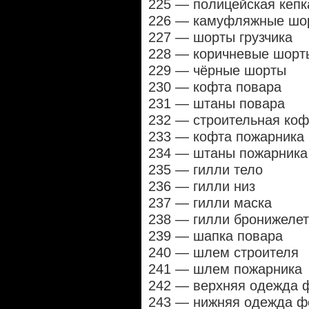
225 — полицейская кепк
226 — камуфляжные шо
227 — шорты грузчика
228 — коричневые шорт
229 — чёрные шорты
230 — кофта повара
231 — штаны повара
232 — строительная коф
233 — кофта пожарника
234 — штаны пожарника
235 — гилли тело
236 — гилли низ
237 — гилли маска
238 — гилли бронижелет
239 — шапка повара
240 — шлем строителя
241 — шлем пожарника
242 — верхняя одежда 
243 — нижняя одежда 