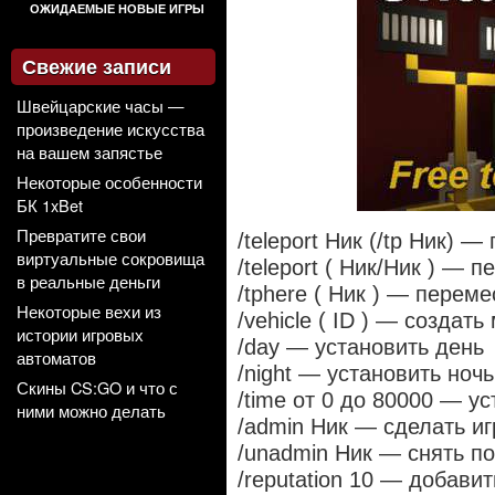
ОЖИДАЕМЫЕ НОВЫЕ ИГРЫ
Свежие записи
Швейцарские часы —
произведение искусства
на вашем запястье
Некоторые особенности
БК 1xBet
Превратите свои
/teleport Ник (/tp Ник) 
виртуальные сокровища
/teleport ( Ник/Ник ) — п
в реальные деньги
/tphere ( Ник ) — переме
Некоторые вехи из
/vehicle ( ID ) — создат
истории игровых
/day — установить день
автоматов
/night — установить ночь
Скины CS:GO и что с
/time от 0 до 80000 — у
ними можно делать
/admin Ник — сделать и
/unadmin
Ник — снять п
/reputation 10 — добави