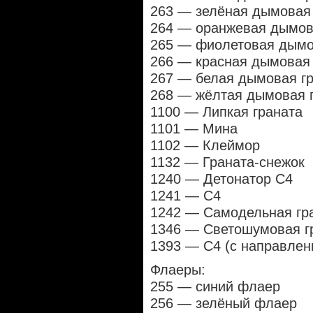
263 — зелёная дымовая 
264 — оранжевая дымов
265 — фиолетовая дымо
266 — красная дымовая 
267 — белая дымовая г
268 — жёлтая дымовая 
1100 — Липкая граната
1101 — Мина
1102 — Клеймор
1132 — Граната-снежок
1240 — Детонатор С4
1241 — С4
1242 — Самодельная гр
1346 — Светошумовая г
1393 — С4 (с направле
Флаеры:
255 — синий флаер
256 — зелёный флаер