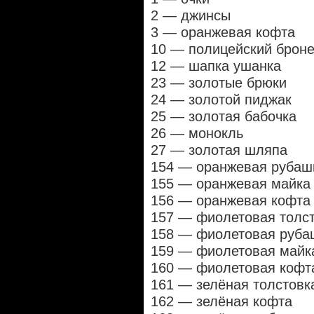
2 — джинсы
3 — оранжевая кофта
10 — полицейский брон
12 — шапка ушанка
23 — золотые брюки
24 — золотой пиджак
25 — золотая бабочка
26 — монокль
27 — золотая шляпа
154 — оранжевая рубаш
155 — оранжевая майка
156 — оранжевая кофта
157 — фиолетовая толс
158 — фиолетовая руба
159 — фиолетовая майк
160 — фиолетовая кофт
161 — зелёная толстовк
162 — зелёная кофта