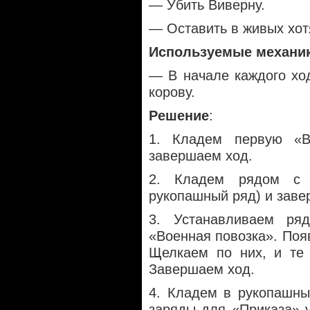
— Убить Виверну.
— Оставить в живых хот
Используемые механи
— В начале каждого хо
корову.
Решение
:
1. Кладем первую «В
завершаем ход.
2. Кладем рядом с 
рукопашный ряд) и заве
3. Устанавливаем ря
«Военная повозка». Поя
Щелкаем по них, и те 
Завершаем ход.
4. Кладем в рукопашны
заряды для «Приказа» 