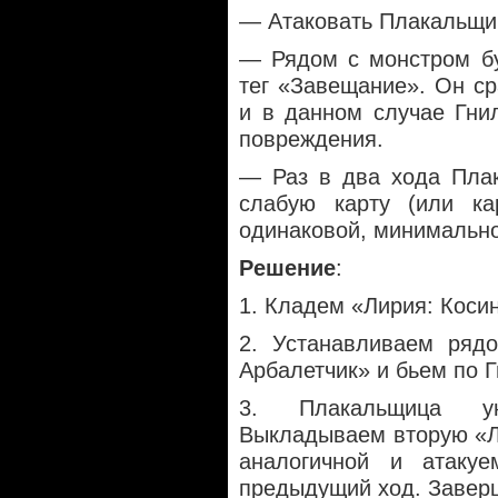
— Атаковать Плакальщи
— Рядом с монстром бу
тег «Завещание». Он ср
и в данном случае Гни
повреждения.
— Раз в два хода Плак
слабую карту (или ка
одинаковой, минимально
Решение
:
1. Кладем «Лирия: Коси
2. Устанавливаем ряд
Арбалетчик» и бьем по Г
3. Плакальщица ун
Выкладываем вторую «Л
аналогичной и атакуе
предыдущий ход. Завер