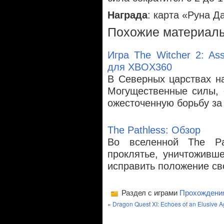
Награда
: карта «Руна Д
Похожие материал
Игра The Witcher 2: Ass
для XBOX360
В Северных царствах н
Могущественные силы, 
ожесточенную борьбу за
The Pathless: Обзор
Во вселенной The Pa
проклятье, уничтоживш
исправить положение св
Раздел с играми
Прохождени
«
Dragon Quest XI: Echoes of an Elusive 