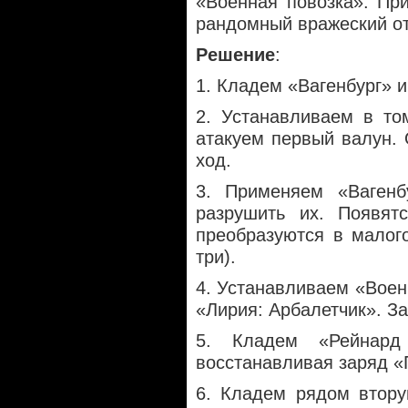
«Военная повозка». Пр
рандомный вражеский от
Решение
:
1. Кладем «Вагенбург» 
2. Устанавливаем в то
атакуем первый валун.
ход.
3. Применяем «Вагенб
разрушить их. Появят
преобразуются в малого
три).
4. Устанавливаем «Военн
«Лирия: Арбалетчик». З
5. Кладем «Рейнард
восстанавливая заряд «
6. Кладем рядом втору