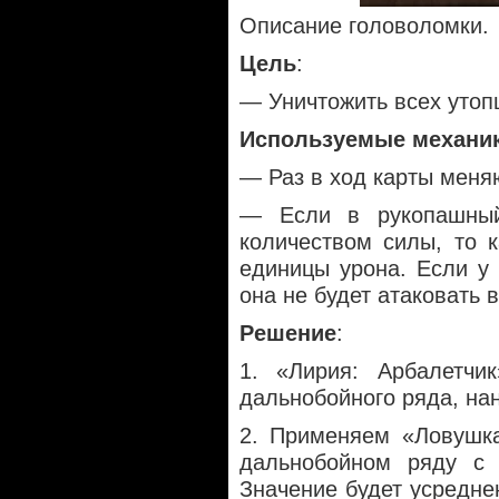
Описание головоломки.
Цель
:
— Уничтожить всех утоп
Используемые механи
— Раз в ход карты меня
— Если в рукопашный
количеством силы, то 
единицы урона. Если у 
она не будет атаковать 
Решение
:
1. «Лирия: Арбалетчи
дальнобойного ряда, на
2. Применяем «Ловушка
дальнобойном ряду с 
Значение будет усредне