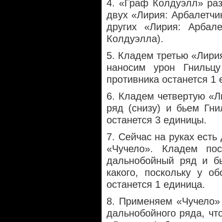
4. «Граф Колдуэлл» ра
двух «Лирия: Арбалетчи
других «Лирия: Арбал
Колдуэлла).
5. Кладем третью «Лири
наносим урон Гнильц
противника останется 1 
6. Кладем четвертую «Л
ряд (снизу) и бьем Гн
останется 3 единицы.
7. Сейчас на руках есть
«Чучело». Кладем по
дальнобойный ряд и бь
какого, поскольку у о
останется 1 единица.
8. Применяем «Чучело»
дальнобойного ряда, чт