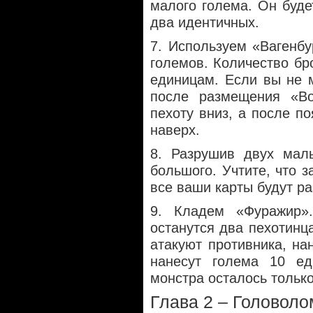
малого голема. Он буде
два идентичных.
7. Используем «Вагенбу
големов. Количество бр
единицам. Если вы не м
после размещения «Во
пехоту вниз, а после п
наверх.
8. Разрушив двух малы
большого. Учтите, что з
все ваши карты будут р
9. Кладем «Фуражир»
останутся два пехотинц
атакуют противника, на
нанесут голема 10 ед
монстра осталось только
Глава 2 – Головол