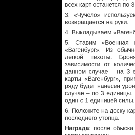
всех карт останется по 
3. «Чучело» используе
возвращается на руки.
4. Выкладываем «Вагенб
5. Ставим «Военная 
«Вагенбург». Из обыч
легкой пехоты. Брон
зависимости от количе
данном случае – на 3 
карты «Вагенбург», пр
ряду будет нанесен уро
случае – по 3 единицы.
один с 1 единицей силы.
6. Положите на доску ка
последнего утопца.
Награда
: после обыска