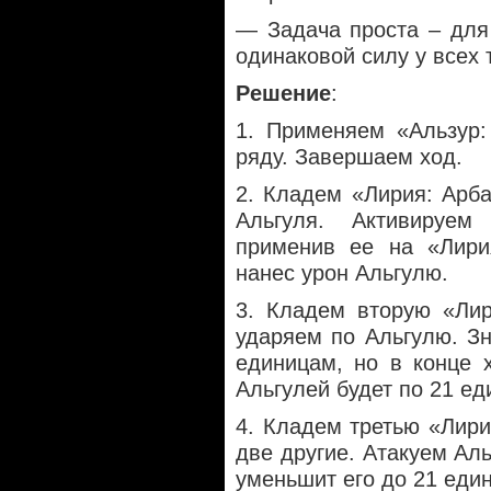
— Задача проста – для
одинаковой силу у всех т
Решение
:
1. Применяем «Альзур:
ряду. Завершаем ход.
2. Кладем «Лирия: Арба
Альгуля. Активируем
применив ее на «Лирия
нанес урон Альгулю.
3. Кладем вторую «Лир
ударяем по Альгулю. Зн
единицам, но в конце 
Альгулей будет по 21 еди
4. Кладем третью «Лирия
две другие. Атакуем Аль
уменьшит его до 21 еди