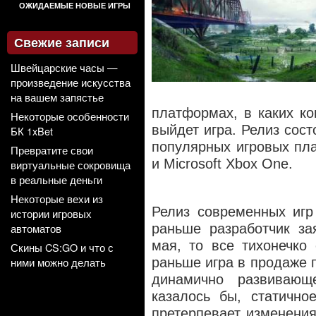
ОЖИДАЕМЫЕ НОВЫЕ ИГРЫ
Свежие записи
Швейцарские часы —
произведение искусства
на вашем запястье
платформах, в каких к
Некоторые особенности
выйдет игра. Релиз сос
БК 1xBet
популярных игровых пла
Превратите свои
и Microsoft Xbox One.
виртуальные сокровища
в реальные деньги
Некоторые вехи из
Релиз современных игр
истории игровых
автоматов
раньше разработчик за
мая, то все тихонечко
Скины CS:GO и что с
ними можно делать
раньше игра в продаже 
динамично развивающ
казалось бы, статично
претерпевает изменения. 