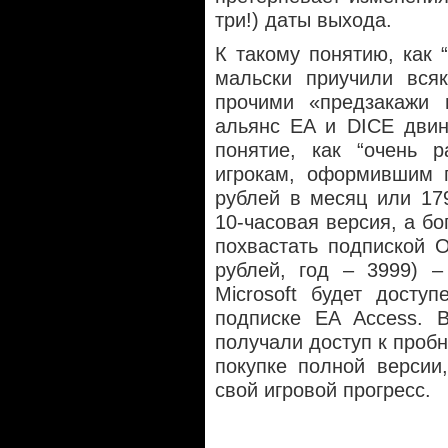
три!) даты выхода.
К такому понятию, как 
мальски приучили вся
прочими «предзакажи 
альянс EA и DICE двин
понятие, как “очень р
игрокам, оформившим п
рублей в месяц или 179
10-часовая версия, а бо
похвастать подпиской O
рублей, год – 3999) –
Microsoft будет досту
подписке EA Access. В
получали доступ к пробн
покупке полной версии
свой игровой прогресс.