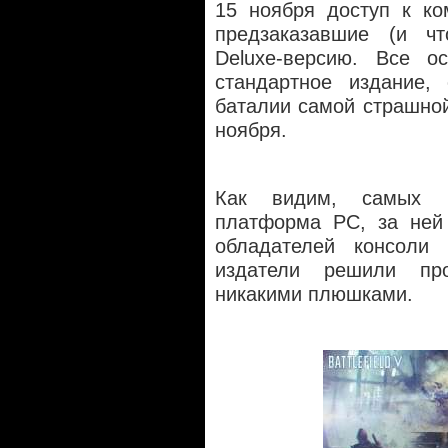
15 ноября доступ к ко
предзаказавшие (и ч
Deluxe-версию. Все о
стандартное издание,
баталии самой страшной
ноября.
Как видим, самых б
платформа PC, за ней 
обладателей консоли
издатели решили пр
никакими плюшками.