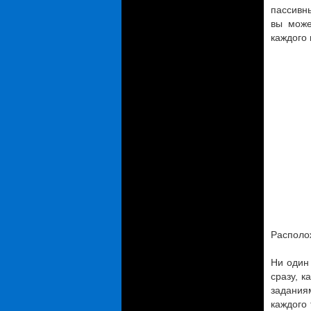
пассивн
вы може
каждого 
Располо
Ни один
сразу, к
задания
каждого 