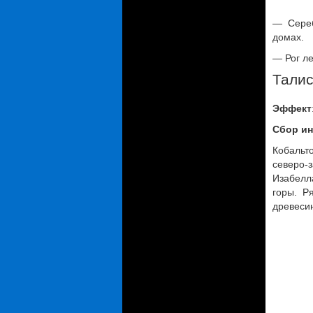
— Сереб
домах.
— Рог ле
Талис
Эффект
Сбор ин
Кобальт
северо
Изабелл
горы. Р
древеси