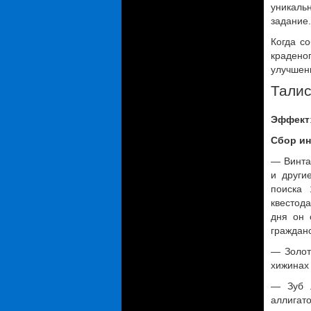
уникальн
задание.
Когда с
крадено
улучшен
Талис
Эффект
Сбор ин
— Винта
и други
поиска 
квестода
дня он 
граждан
— Золот
хижинах 
— Зуб л
аллигато