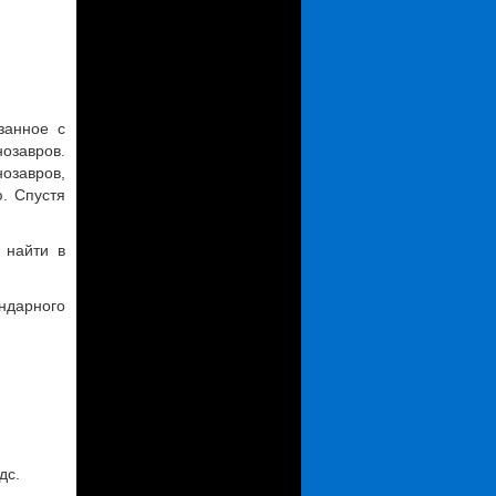
занное с
озавров.
озавров,
. Спустя
 найти в
ндарного
дс.