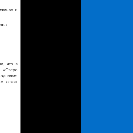
ижинах и
она.
и, что в
 «Озеро
подножия
ом лежит