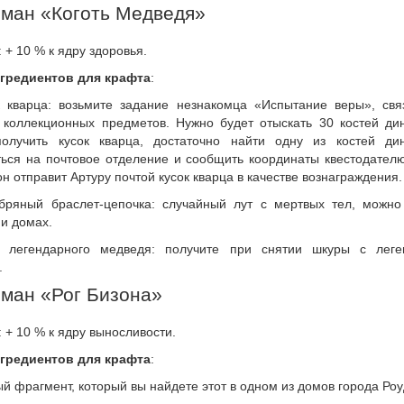
ман «Коготь Медведя»
: + 10 % к ядру здоровья.
гредиентов для крафта
:
 кварца: возьмите задание незнакомца «Испытание веры», свя
 коллекционных предметов. Нужно будет отыскать 30 костей дин
олучить кусок кварца, достаточно найти одну из костей дин
ться на почтовое отделение и сообщить координаты квестодателю
он отправит Артуру почтой кусок кварца в качестве вознаграждения.
ряный браслет-цепочка: случайный лут с мертвых тел, можно
и домах.
легендарного медведя: получите при снятии шкуры с леге
.
ман «Рог Бизона»
: + 10 % к ядру выносливости.
гредиентов для крафта
:
 фрагмент, который вы найдете этот в одном из домов города Роу