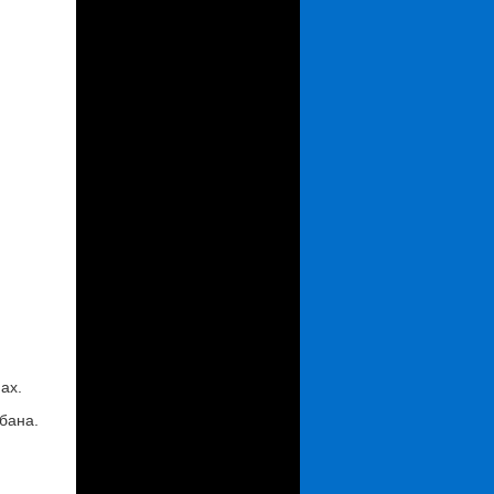
ах.
бана.