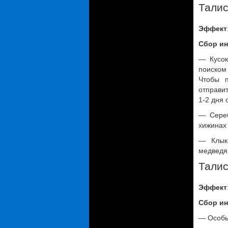
Талис
Эффект
Сбор ин
— Кусок
поиском
Чтобы п
отправи
1-2 дня 
— Сереб
хижинах 
— Клык 
медведя
Талис
Эффект
Сбор ин
— Особый