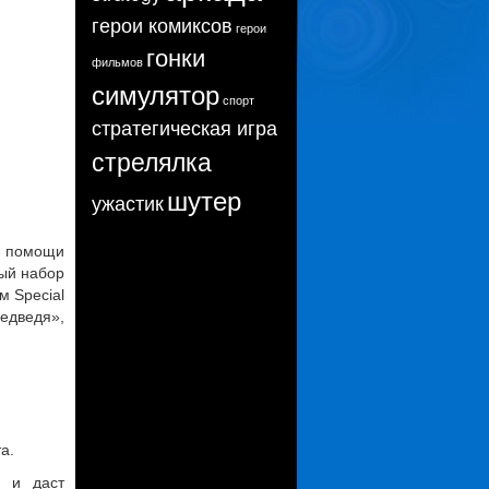
герои комиксов
герои
гонки
фильмов
симулятор
спорт
стратегическая игра
стрелялка
шутер
ужастик
и помощи
ый набор
м Special
едведя»,
а.
ь и даст