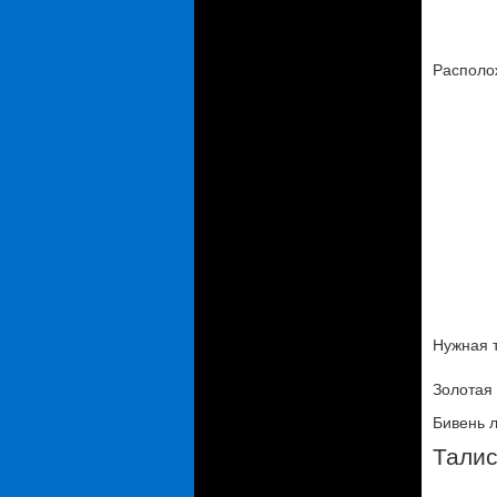
Располо
Нужная т
Золотая 
Бивень л
Талис