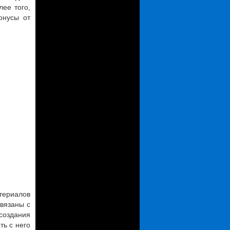
лее того,
онусы от
атериалов
связаны с
создания
ть с него