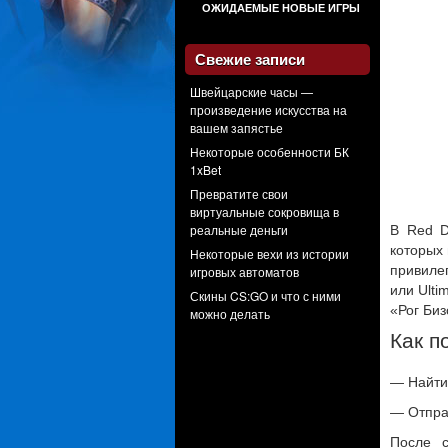
ОЖИДАЕМЫЕ НОВЫЕ ИГРЫ
Свежие записи
Швейцарские часы —
произведение искусства на
вашем запястье
Некоторые особенности БК
1xBet
Превратите свои
виртуальные сокровища в
реальные деньги
В Red D
которых
Некоторые вехи из истории
привилег
игровых автоматов
или Ulti
Скины CS:GO и что с ними
«Рог Биз
можно делать
Как п
— Найти
— Отправ
После с