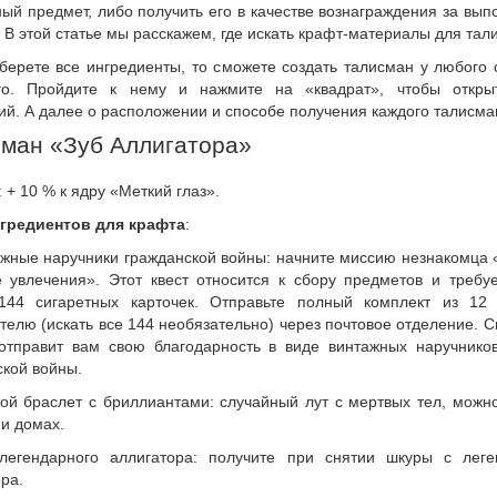
ый предмет, либо получить его в качестве вознаграждения за вы
 В этой статье мы расскажем, где искать крафт-материалы для тал
оберете все ингредиенты, то сможете создать талисман у любого
го. Пройдите к нему и нажмите на «квадрат», чтобы откр
ий. А далее о расположении и способе получения каждого талисм
ман «Зуб Аллигатора»
: + 10 % к ядру «Меткий глаз».
гредиентов для крафта
:
жные наручники гражданской войны: начните миссию незнакомца 
е увлечения». Этот квест относится к сбору предметов и требуе
144 сигаретных карточек. Отправьте полный комплект из 12 
телю (искать все 144 необязательно) через почтовое отделение. С
отправит вам свою благодарность в виде винтажных наручнико
ской войны.
ой браслет с бриллиантами: случайный лут с мертвых тел, можно
и домах.
егендарного аллигатора: получите при снятии шкуры с леге
ра.