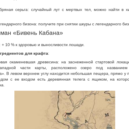
ряная серьга: случайный лут с мертвых тел, можно найти в х
гендарного бизона: получите при снятии шкуры с легендарного биз
ман «Бивень Кабана»
: + 10 % к здоровью и выносливости лошади.
гредиентов для крафта
:
овая окаменевшая древесина: на заснеженной стартовой локаци
-западной части карты, расположено озеро под названием
а». В левом верхнем углу находится небольшая пещера, прямо у 
ядом с ее входом есть деревянная телега с ящиком, на котор
на.