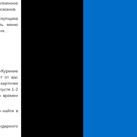
полненное
исманов.
 скупщика
ыть меню
ана…
«Курение
т от вас
карточек
пустя 1-2
в времен
 найти в
ндарного