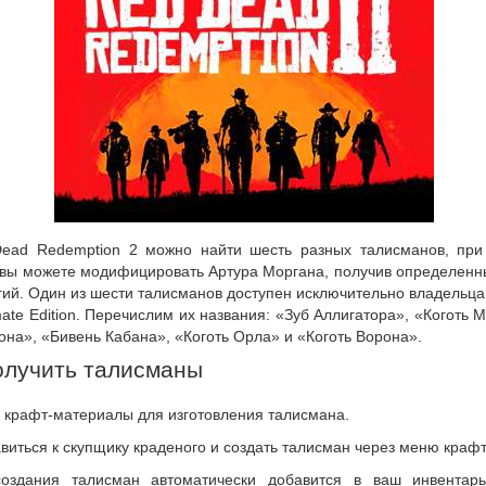
ead Redemption 2 можно найти шесть разных талисманов, пр
 вы можете модифицировать Артура Моргана, получив определенн
ий. Один из шести талисманов доступен исключительно владельца
mate Edition. Перечислим их названия: «Зуб Аллигатора»,
«Коготь М
она», «Бивень Кабана», «Коготь Орла» и «Коготь Ворона».
олучить талисманы
 крафт-материалы для изготовления талисмана.
иться к скупщику краденого и создать талисман через меню крафт
оздания талисман автоматически добавится в ваш инвентар