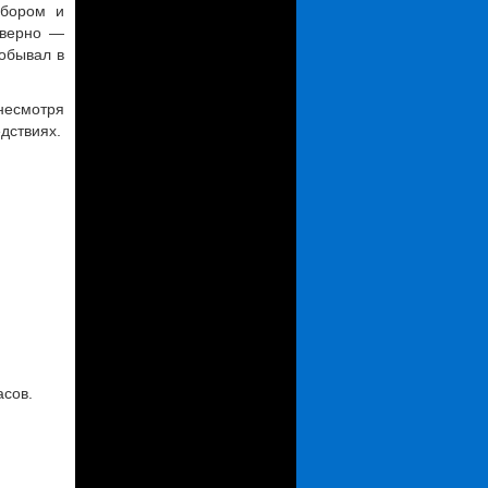
ыбором и
оверно —
побывал в
 несмотря
дствиях.
асов.