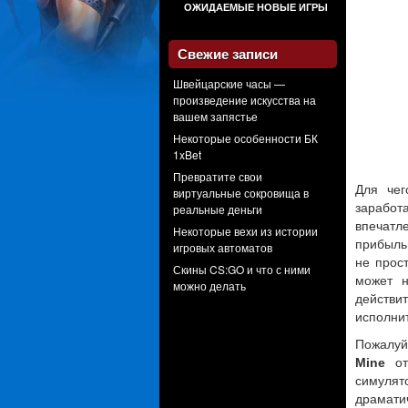
ОЖИДАЕМЫЕ НОВЫЕ ИГРЫ
Свежие записи
Швейцарские часы —
произведение искусства на
вашем запястье
Некоторые особенности БК
1xBet
Превратите свои
Для че
виртуальные сокровища в
заработ
реальные деньги
впечатл
Некоторые вехи из истории
прибыль
игровых автоматов
не прост
Скины CS:GO и что с ними
может н
можно делать
действ
исполни
Пожалуй
Mine
от
симулят
драмати