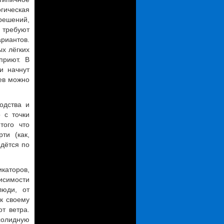
огическая
решений,
 требуют
риантов.
х лёгких
приют. В
и начнут
цев можно
одства и
 с точки
того что
ти (как,
идётся по
аторов,
исимости
люди, от
к своему
т ветра.
солидную