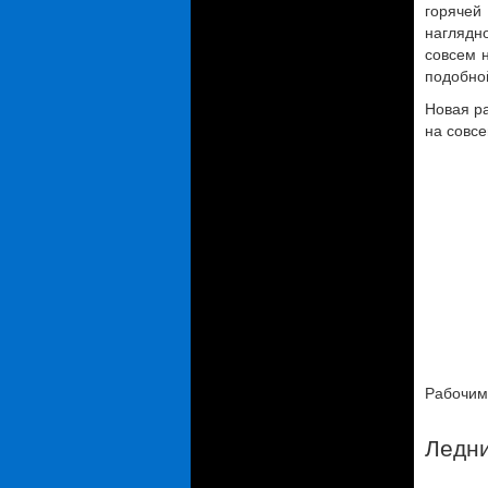
горячей
наглядн
совсем н
подобно
Новая р
на совсе
Рабочим 
Ледн