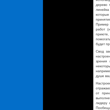
дерево 
линейка
которые
приняти
Пример 
работ (
приюте,
помогать
будет п
Свод за
настрое
зрения 
некотор
например
душе ваш
Настро
отражаю
от прин
выполне
лидеру 
Пообеща