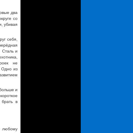
ервые два
округе со
и, убивая
руг себя,
черёдная
. Сталь и
охотника,
роек не
. Одно из
азвитием
 больше и
короткое
 брать в
я любому