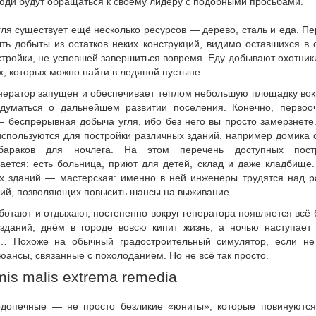
юди будут обращаться к своему лидеру с подобными просьбами.
ля существует ещё несколько ресурсов — дерево, сталь и еда. П
ть добыты из остатков неких конструкций, видимо оставшихся в 
тройки, не успевшей завершиться вовремя. Еду добывают охотник
, которых можно найти в ледяной пустыне.
енератор запущен и обеспечивает теплом небольшую площадку вок
адуматься о дальнейшем развитии поселения. Конечно, первоо
— беспрерывная добыча угля, ибо без него вы просто замёрзнете
используются для постройки различных зданий, например домика 
 бараков для ночлега. На этом перечень доступных пост
вается: есть больница, приют для детей, склад и даже кладбище
х зданий — мастерская: именно в ней инженеры трудятся над р
гий, позволяющих повысить шансы на выживание.
отают и отдыхают, постепенно вокруг генератора появляется всё
зданий, днём в городе вовсю кипит жизнь, а ночью наступает 
… Похоже на обычный градостроительный симулятор, если не
юансы, связанные с похолоданием. Но не всё так просто.
mis malis extrema remedia
допечные — не просто безликие «юниты», которые повинуютс