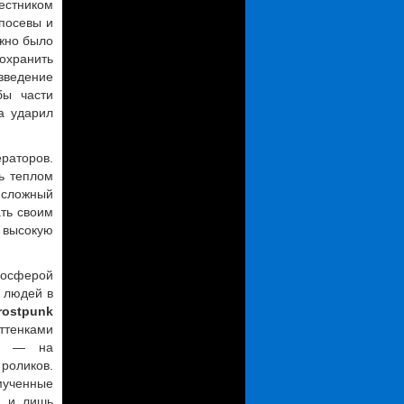
вестником
 посевы и
лжно было
охранить
ведение
бы части
а ударил
раторов.
ь теплом
ь сложный
ть своим
ю высокую
тмосферой
 людей в
rostpunk
ттенками
ть — на
роликов.
змученные
а и лишь