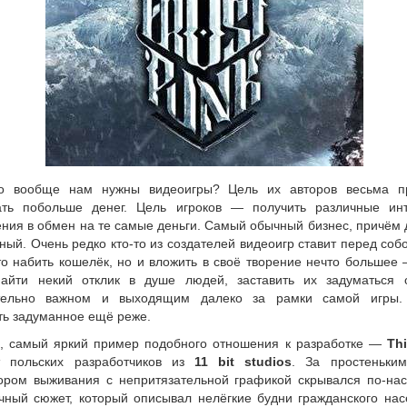
го вообще нам нужны видеоигры? Цель их авторов весьма 
ать побольше денег. Цель игроков — получить различные ин
ения в обмен на те самые деньги. Самый обычный бизнес, причём
ный. Очень редко кто-то из создателей
видеоигр ставит перед соб
о набить кошелёк, но и вложить в своё творение нечто большее 
айти некий отклик в душе людей, заставить их задуматься 
ительно важном и выходящим далеко за рамки самой игры.
ть задуманное ещё реже.
, самый яркий пример подобного отношения к разработке —
Thi
 польских разработчиков из
11 bit studios
. За простеньки
ором выживания с непритязательной графикой скрывался по-на
чный сюжет, который описывал нелёгкие будни гражданского нас