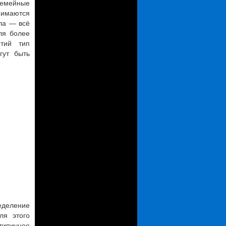
семейные
нимаются
ла — всё
ля более
етий тип
гут быть
еделение
ля этого
 типичное