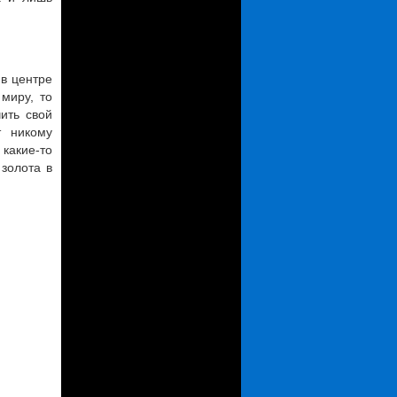
 в центре
миру, то
ить свой
т никому
какие-то
 золота в