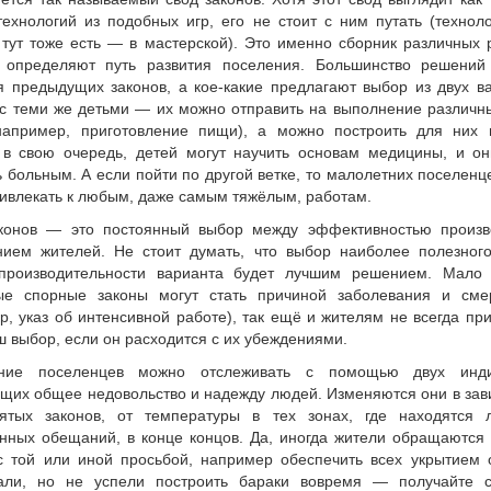
технологий из подобных игр, его не стоит с ним путать (технол
 тут тоже есть — в мастерской). Это именно сборник различных 
 определяют путь развития поселения. Большинство решений
я предыдущих законов, а кое-какие предлагают выбор из двух ва
с теми же детьми — их можно отправить на выполнение различны
например, приготовление пищи), а можно построить для них 
 в свою очередь, детей могут научить основам медицины, и он
 больным. А если пойти по другой ветке, то малолетних поселен
ривлекать к любым, даже самым тяжёлым, работам.
конов — это постоянный выбор между эффективностью произв
нием жителей. Не стоит думать, что выбор наиболее полезного
производительности варианта будет лучшим решением. Мало 
ые спорные законы могут стать причиной заболевания и смер
, указ об интенсивной работе), так ещё и жителям не всегда пр
 выбор, если он расходится с их убеждениями.
ение поселенцев можно отслеживать с помощью двух индик
щих общее недовольство и надежду людей. Изменяются они в зав
ятых законов, от температуры в тех зонах, где находятся 
нных обещаний, в конце концов. Да, иногда жители обращаются 
с той или иной просьбой, например обеспечить всех укрытием о
ли, но не успели построить бараки вовремя — получайте 