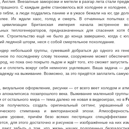
, Англия. Внезапные заморозки и метели в разгар лета стали пред
страшного. С каждым днём становилось всё холоднее и холоднее,
 гибли, а люди поддались панике и в ужасе бежали на юг, где до
плее. Их ждали хаос, голод и смерть. В отчаянных попытках с
и цивилизации Британская империя начала экстренное воз
ьных теплогенераторов, предназначенных для спасения хотя 
ия. Строительство ещё не было до конца завершено, когда с юг
ий ледяной шторм, неся с собой смертельное похолодание.
дер небольшой группы, сумевшей добраться до одного из гене
нное по последнему слову техники, сооружение может обеспечит
род, но пока оно покрыто льдом и ждёт того, кто сможет запустит
м и сплотить вокруг себя немногих уцелевших. Ваша задача — да
адежду на выживание. Возможно, за это придётся заплатить саму
и, визуальное оформление, рисунки — от всего веет холодом и а
о апокалипсиса позапрошлого века. Выживание маленькой группы
 от остального мира — тема далеко не новая в видеоиграх, но в
F
ов получилось создать оригинальный сеттинг, украшенный о
тического стимпанка и викторианской эпохи. Атмосфернос
шем уровне, причём безо всяких пестрящих спецэффектами 
ется, для этого достаточно и рисунков — изображённые на них и
 дают забыть о том, что жизнь наших подопечных безрадостн