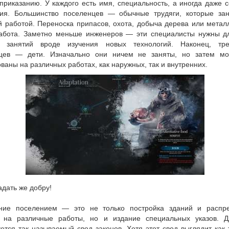
приказанию. У каждого есть имя, специальность, а иногда даже 
ия. Большинство поселенцев — обычные трудяги, которые за
й работой. Переноска припасов, охота, добыча дерева или метал
забота. Заметно меньше инженеров — эти специалисты нужны д
х занятий вроде изучения новых технологий. Наконец, тр
цев — дети. Изначально они ничем не заняты, но затем мо
ваны на различных работах, как наружных, так и внутренних.
дать же добру!
ние поселением — это не только постройка зданий и распр
 на различные работы, но и издание специальных указов. Д
ется так называемый свод законов. Хотя этот свод выглядит как