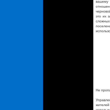
вашему 
отношен
черново
это их 
сложны
поселен
использо
Не пропа
Управле
жителей
использу