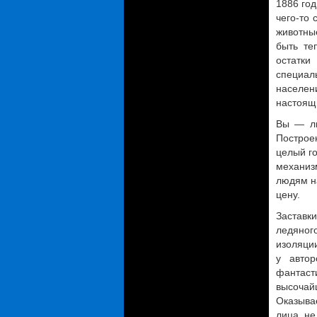
1886 год
чего-то 
животные
быть те
остатк
специал
населен
настоящ
Вы — ли
Построе
целый го
механиз
людям н
цену.
Заставк
ледяног
изоляции
у автор
фантас
высочай
Оказыва
лица не