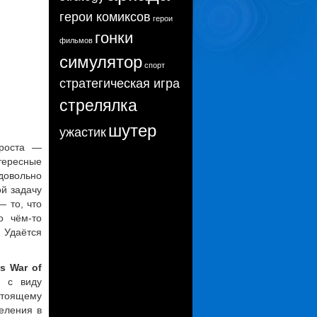
герои комиксов
герои
гонки
фильмов
симулятор
спорт
стратегическая игра
стрелялка
шутер
ужастик
проста —
тересные
 довольно
ой задачу
— то, что
о чём-то
 Удаётся
s War of
м с виду
стоящему
еления в