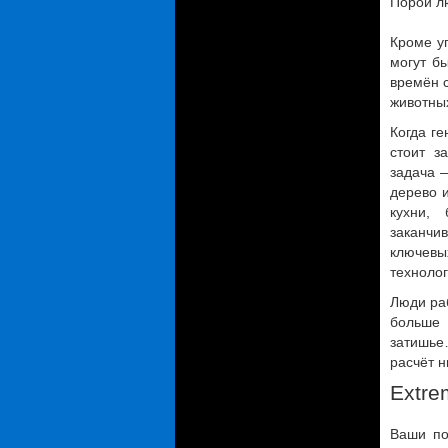
Порой л
Кроме уг
могут бы
времён с
животных
Когда г
стоит з
задача 
дерево 
кухни,
заканчи
ключевы
техноло
Люди раб
больше 
затишье
расчёт н
Extre
Ваши по