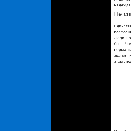
надежда 
Не сп
Единств
поселен
люди по
быт. Че
нормаль
здания 
этом лед