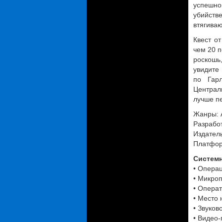
успешно
убийстве
втягива
Квест от
чем 20 п
роскошь,
увидите 
по Гар
Централ
лучше п
Жанры: 
Разрабо
Издатель
Платфор
Системн
• Операц
• Микроп
• Операт
• Место 
• Звуков
• Видео-