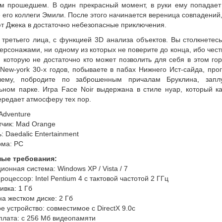
м прошедшем. В один прекрасный момент, в руки ему попадает
 его коллеги Эмили. После этого начинается вереница совпадений
ют Джека в достаточно небезопасные приключения.
 третьего лица, с функцией 3D анализа объектов. Вы столкнетес
ерсонажами, ни одному из которых не поверите до конца, ибо чест
 которую не достаточно кто может позволить для себя в этом го
New-york 30-х годов, побываете в пабах Нижнего Ист-сайда, про
лему, побродите по заброшенным причалам Бруклина, запл
ьном парке. Игра Face Noir выдержана в стиле нуар, который ка
ередает атмосферу тех пор.
Adventure
тчик: Mad Orange
: Daedalic Entertainment
ма: PC
ые требования:
ионная система: Windows XP / Vista / 7
роцессор: Intel Pentium 4 с тактовой частотой 2 ГГц
ивка: 1 Гб
на жестком диске: 2 Гб
ое устройство: совместимое с DirectX 9.0с
плата: с 256 Мб видеопамяти