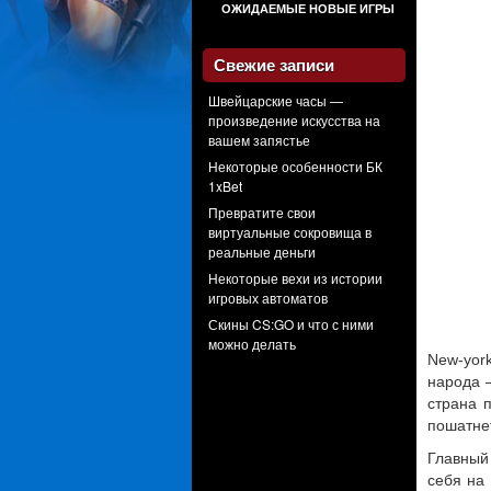
ОЖИДАЕМЫЕ НОВЫЕ ИГРЫ
Свежие записи
Швейцарские часы —
произведение искусства на
вашем запястье
Некоторые особенности БК
1xBet
Превратите свои
виртуальные сокровища в
реальные деньги
Некоторые вехи из истории
игровых автоматов
Скины CS:GO и что с ними
можно делать
New-yor
народа 
страна 
пошатнет
Главный
себя на