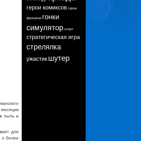
герои комиксов
герои
гонки
фильмов
симулятор
спорт
стратегическая игра
стрелялка
шутер
ужастик
канского
о месяцев
в пыль и
вает для
 о более