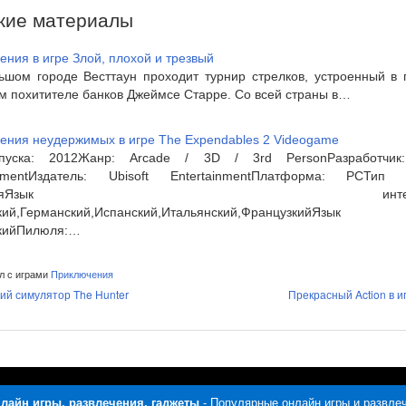
жие материалы
ния в игре Злой, плохой и трезвый
ьшом городе Весттаун проходит турнир стрелков, устроенный в 
м похитителе банков Джеймсе Старре. Со всей страны в…
ения неудержимых в игре The Expendables 2 Videogame
пуска: 2012Жанр: Arcade / 3D / 3rd PersonРазработчик: 
inmentИздатель: Ubisoft EntertainmentПлатформа: PCТип 
цензияЯзык интерфей
ский,Германский,Испанский,Итальянский,ФранцузкийЯзык о
кийПилюля:…
л с играми
Приключения
ий симулятор The Hunter
Прекрасный Action в и
лайн игры, развлечения, гаджеты
- Популярные онлайн игры и развле