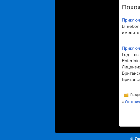
Похо
Приключе
В небол
именито
Приключ
Год вы
Enterta
Ли
Британ
Британс
Разде
«
Охотнич
©
Он