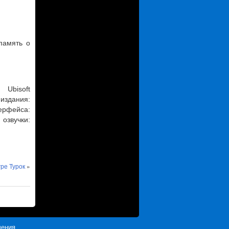
память о
Ubisoft
издания:
са:
звучки:
гре Турок
»
чения