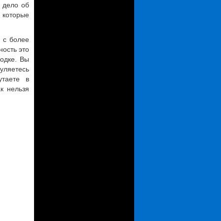
 дело об
, которые
ь с более
ность это
родке. Вы
гуляетесь
утаете в
к нельзя