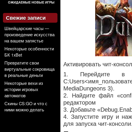
ОЖИДАЕМЫЕ НОВЫЕ ИГРЫ
Свежие записи
Швейцарские часы —
произведение искусства
на вашем запястье
Некоторые особенности
БК 1xBet
Превратите свои
Активировать чит-консол
виртуальные сокровища
1. Перейдите в 
в реальные деньги
C:Users<имя_пользоват
Некоторые вехи из
MediaDungeons 3).
истории игровых
автоматов
2. Найдите файл «confi
редактором
Скины CS:GO и что с
ними можно делать
3. Добавьте «Debug.Enab
4. Запустите игру и наж
для
запуска чит-консоли