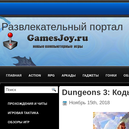
Развлекательный портал
ГЛАВНАЯ
ACTION
RPG
АРКАДЫ
ГАДЖЕТЫ
ГОНКИ
ОБ
ШУТЕРЫ
Dungeons 3: Код
Ноябрь 15th, 2018
ПРОХОЖДЕНИЯ И ЧИТЫ
ИГРОВАЯ ТАКТИКА
ОБЗОРЫ ИГР